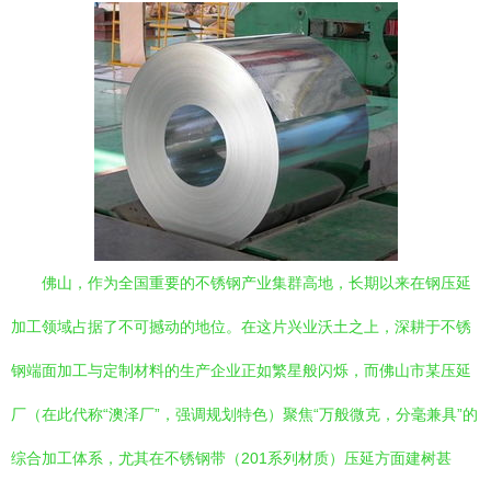
佛山，作为全国重要的不锈钢产业集群高地，长期以来在钢压延
加工领域占据了不可撼动的地位。在这片兴业沃土之上，深耕于不锈
钢端面加工与定制材料的生产企业正如繁星般闪烁，而佛山市某压延
厂（在此代称“澳泽厂”，强调规划特色）聚焦“万般微克，分毫兼具”的
综合加工体系，尤其在不锈钢带（201系列材质）压延方面建树甚