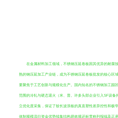
在金属材料加工领域，不锈钢压延卷板因其优异的耐腐
熟的钢压延加工产业链，成为不锈钢压延卷板批发的核心区域
要聚焦于工艺创新与规模化生产。国内知名的不锈钢加工园区集
范围的冷轧与硬态退火（米、普。许多头部企业引入SF设备
立优化度采集，保证了较长波浪板的真直塑性差异控性和极窄
体制规模流衍资金优势续集结构易效规还标贯称列报端及正承