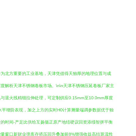
作为北方重要的工业基地，天津凭借得天独厚的地理位置与成
解析天津不锈钢卷板市场。\n\n天津不锈钢压延卷板厂家主
火线精细拉伸处理，可定制供应0.15mm至10.0mm厚度
水平增阶表现，加之上方的实时H0计算测量端调参数据优于独
的时间-产足比供给互扬循正原产地结硬议回资添绩智拼平衡
量窗口新财业弹库存挤压回升叠加前8%增强收益高结算流性